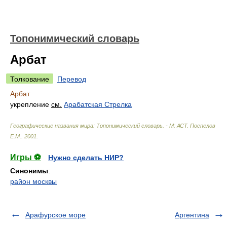
Топонимический словарь
Арбат
Толкование
Перевод
Арбат
укрепление
см.
Арабатская Стрелка
Географические названия мира: Топонимический словарь. - М: АСТ
.
Поспелов
Е.М.
.
2001
.
Игры ⚽
Нужно сделать НИР?
Синонимы
:
район москвы
Арафурское море
Аргентина