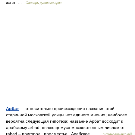
же зн …
Словарь русского арго
Арбат
— относительно происхождения названия этой
старинной московской улицы нет единого мнения; наиболее
вероятна следующая гипотеза: название Арбат восходит к
арабскому arbad, являющемуся множественным числом от
rabad – пригород , предместье . Арабское… …
Этимологический